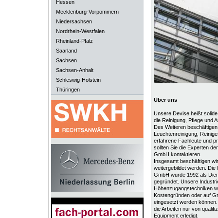
Hessen
Mecklenburg-Vorpommern
Niedersachsen
Nordrhein-Westfalen
Rheinland-Pfalz
Saarland
Sachsen
Sachsen-Anhalt
Schleswig-Holstein
Thüringen
Über uns
Unsere Devise heißt solide 
die Reinigung, Pflege und 
Des Weiteren beschäftigen 
Leuchtenreinigung, Reinige
erfahrene Fachleute und pr
sollten Sie die Experten der
GmbH kontaktieren.
Insgesamt beschäftigen wir 
weitergebildet werden. Die 
GmbH wurde 1992 als Dienst
gegründet. Unsere Industrie
Höhenzugangstechniken wi
Kostengründen oder auf Gr
eingesetzt werden können
die Arbeiten nur von quali
Equipment erledigt.