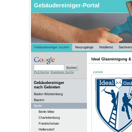
Gebäudereiniger-Portal
Gebäudereiniger suchen
Neuzugänge
Notdienst
Sachvers
Ideal Glasreinigung &
zurück
PLZ-Suche
Erweiterte Suche
Gebäudereiniger
nach Gebieten
Baden-Württemberg
Bayern
Berlin
Berlin Mitte
Charlottenburg
Friedrichshain
Hellersdorf