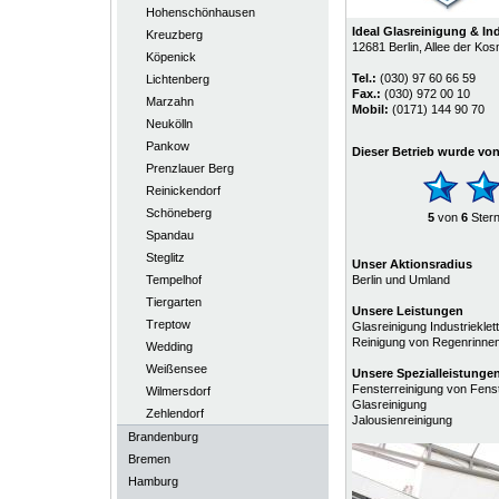
Hohenschönhausen
Ideal Glasreinigung & In
Kreuzberg
12681
Berlin
, Allee der Ko
Köpenick
Tel.:
(030) 97 60 66 59
Lichtenberg
Fax.:
(030) 972 00 10
Marzahn
Mobil:
(0171) 144 90 70
Neukölln
Pankow
Dieser Betrieb wurde vo
Prenzlauer Berg
Reinickendorf
Schöneberg
5
von
6
Ster
Spandau
Steglitz
Unser Aktionsradius
Tempelhof
Berlin und Umland
Tiergarten
Unsere Leistungen
Treptow
Glasreinigung Industriekle
Reinigung von Regenrinne
Wedding
Weißensee
Unsere
Spezialleistunge
Fensterreinigung von Fenst
Wilmersdorf
Glasreinigung
Zehlendorf
Jalousienreinigung
Brandenburg
Bremen
Hamburg