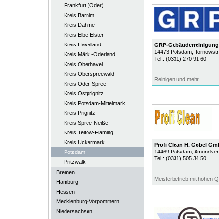
Frankfurt (Oder)
Kreis Barnim
Kreis Dahme
Kreis Elbe-Elster
Kreis Havelland
GRP-Gebäuderreinigun
14473
Potsdam
, Tornowst
Kreis Märk.-Oderland
Tel.:
(0331) 270 91 60
Kreis Oberhavel
Kreis Oberspreewald
Reinigen und mehr
Kreis Oder-Spree
Kreis Ostprignitz
Kreis Potsdam-Mittelmark
Kreis Prignitz
Kreis Spree-Neiße
Kreis Teltow-Fläming
Kreis Uckermark
Profi Clean H. Göbel Gm
14469
Potsdam
, Amundsen
Potsdam
Tel.:
(0331) 505 34 50
Pritzwalk
Bremen
Meisterbetrieb mit hohen Q
Hamburg
Hessen
Mecklenburg-Vorpommern
Niedersachsen