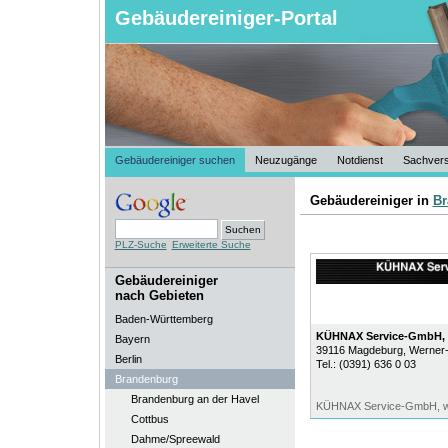
Gebäudereiniger-Portal
Gebäudereiniger suchen
Neuzugänge
Notdienst
Sachvers
Gebäudereiniger in
Br
PLZ-Suche
Erweiterte Suche
Gebäudereiniger
nach Gebieten
Baden-Württemberg
KÜHNAX Service-GmbH,
Bayern
39116
Magdeburg
, Werner
Berlin
Tel.:
(0391) 636 0 03
Brandenburg
Brandenburg an der Havel
KÜHNAX Service-GmbH, wi
Cottbus
Dahme/Spreewald