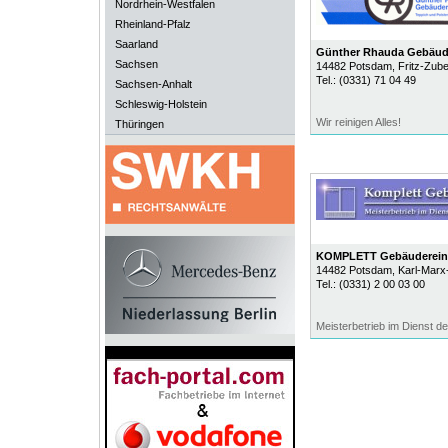
Nordrhein-Westfalen
Rheinland-Pfalz
Saarland
Günther Rhauda Gebäud
Sachsen
14482
Potsdam
, Fritz-Zube
Tel.:
(0331) 71 04 49
Sachsen-Anhalt
Schleswig-Holstein
Wir reinigen Alles!
Thüringen
KOMPLETT Gebäuderei
14482
Potsdam
, Karl-Marx-
Tel.:
(0331) 2 00 03 00
Meisterbetrieb im Dienst de