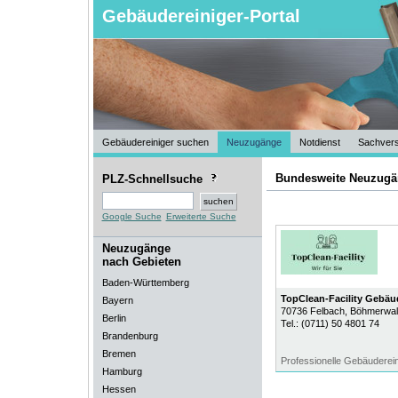
Gebäudereiniger-Portal
Gebäudereiniger suchen
Neuzugänge
Notdienst
Sachvers
Bundesweite Neuzugä
PLZ-Schnellsuche
Google Suche
Erweiterte Suche
Neuzugänge
nach Gebieten
Baden-Württemberg
TopClean-Facility Gebäu
Bayern
70736
Felbach
, Böhmerwa
Berlin
Tel.:
(0711) 50 4801 74
Brandenburg
Bremen
Professionelle Gebäudereini
Hamburg
Hessen