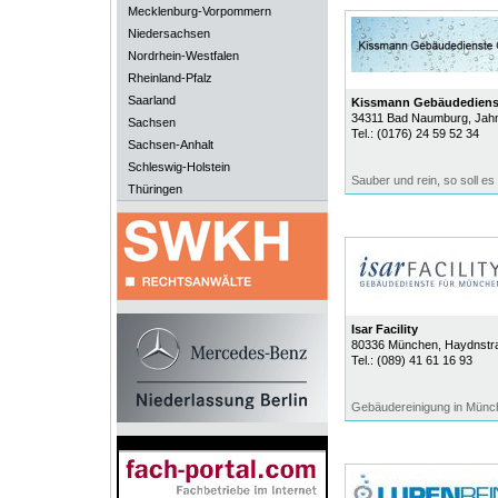
Mecklenburg-Vorpommern
Niedersachsen
Nordrhein-Westfalen
Rheinland-Pfalz
Saarland
Kissmann Gebäudedien
34311
Bad Naumburg
, Jah
Sachsen
Tel.:
(0176) 24 59 52 34
Sachsen-Anhalt
Schleswig-Holstein
Sauber und rein, so soll es 
Thüringen
Isar Facility
80336
München
, Haydnstr
Tel.:
(089) 41 61 16 93
Gebäudereinigung in Münc