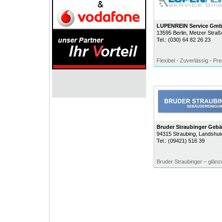
LUPENREIN Service Gm
13595
Berlin
, Metzer Straß
Tel.:
(030) 64 82 26 23
Flexibel - Zuverlässig - Pre
Bruder Straubinger Geb
94315
Straubing
, Landshute
Tel.:
(09421) 516 39
Bruder Straubinger – glän